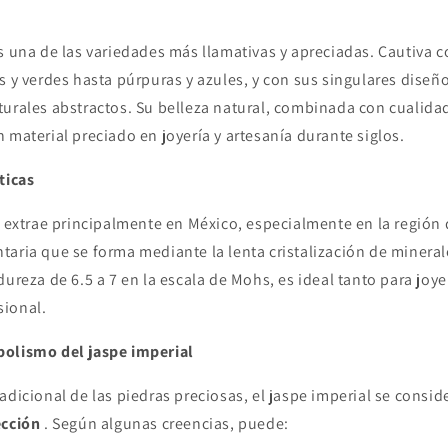
 una de las variedades más llamativas y apreciadas. Cautiva c
s y verdes hasta púrpuras y azules, y con sus singulares dise
turales abstractos. Su belleza natural, combinada con cualidad
 material preciado en joyería y artesanía durante siglos.
ticas
e extrae principalmente en México, especialmente en la región
aria que se forma mediante la lenta cristalización de minerale
dureza de 6.5 a 7 en la escala de Mohs, es ideal tanto para joye
sional.
bolismo del jaspe imperial
adicional de las piedras preciosas, el jaspe imperial se consid
ección
. Según algunas creencias, puede: