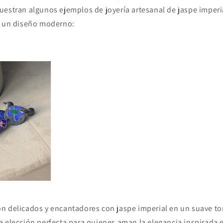
uestran algunos ejemplos de joyería artesanal de jaspe imper
n un diseño moderno:
n delicados y encantadores con jaspe imperial en un suave t
 elección perfecta para quienes aman la elegancia inspirada e