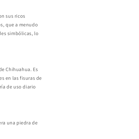
on sus ricos
ños, que a menudo
es simbólicas, lo
 de Chihuahua. Es
s en las fisuras de
ría de uso diario
era una piedra de