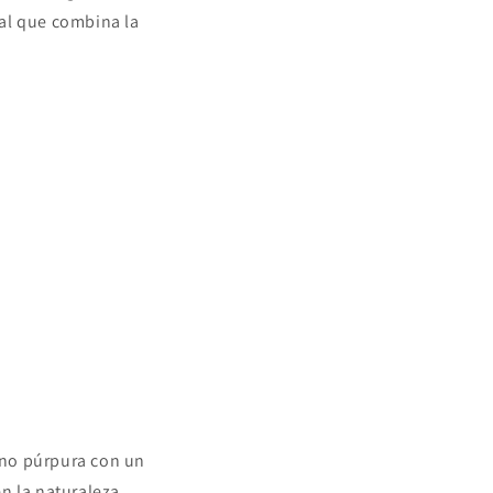
ial que combina la
ono púrpura con un
n la naturaleza.