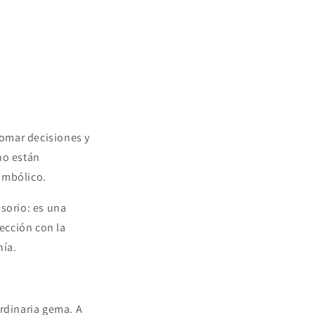
tomar decisiones y
no están
imbólico.
sorio: es una
fección con la
nía.
ordinaria gema. A