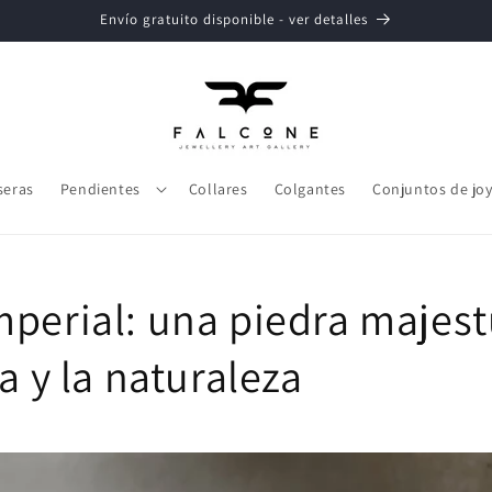
Envío gratuito disponible - ver detalles
seras
Pendientes
Collares
Colgantes
Conjuntos de joy
mperial: una piedra majes
ía y la naturaleza